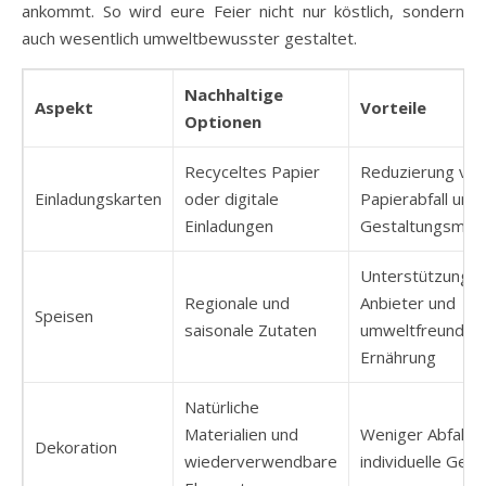
ankommt. So wird eure Feier nicht nur köstlich, sondern
auch wesentlich umweltbewusster gestaltet.
Nachhaltige
Aspekt
Vorteile
Optionen
Recyceltes Papier
Reduzierung von
Einladungskarten
oder digitale
Papierabfall und 
Einladungen
Gestaltungsmögl
Unterstützung lo
Regionale und
Anbieter und
Speisen
saisonale Zutaten
umweltfreundlic
Ernährung
Natürliche
Materialien und
Weniger Abfall u
Dekoration
wiederverwendbare
individuelle Gest