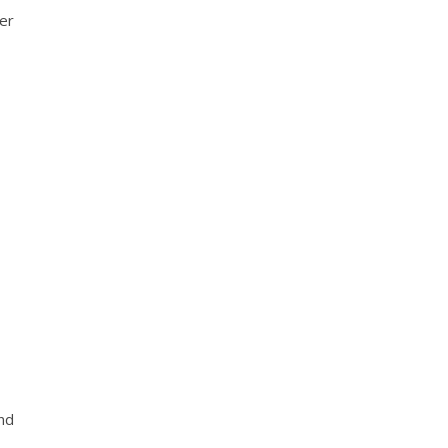
er
nd