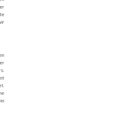
er
ete
ir
en
er
s.
it
t.
ne
ei