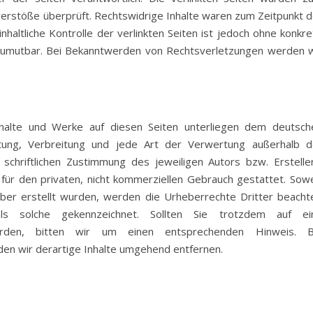
verstöße überprüft. Rechtswidrige Inhalte waren zum Zeitpunkt d
nhaltliche Kontrolle der verlinkten Seiten ist jedoch ohne konkr
 zumutbar. Bei Bekanntwerden von Rechtsverletzungen werden w
Inhalte und Werke auf diesen Seiten unterliegen dem deutsch
eitung, Verbreitung und jede Art der Verwertung außerhalb d
chriftlichen Zustimmung des jeweiligen Autors bzw. Ersteller
für den privaten, nicht kommerziellen Gebrauch gestattet. Sowe
eiber erstellt wurden, werden die Urheberrechte Dritter beachte
ls solche gekennzeichnet. Sollten Sie trotzdem auf ei
erden, bitten wir um einen entsprechenden Hinweis. B
n wir derartige Inhalte umgehend entfernen.