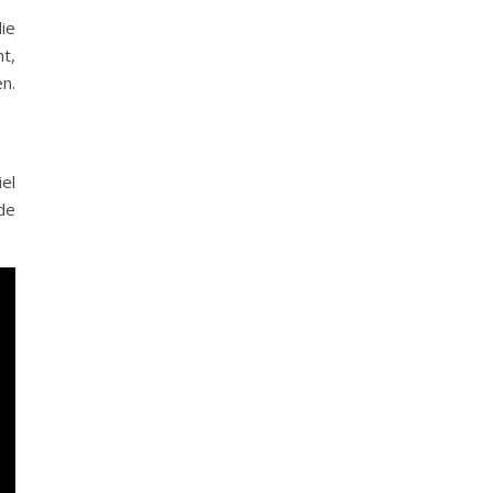
ie
t,
n.
iel
de