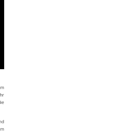
um
hr
ie
nd
em