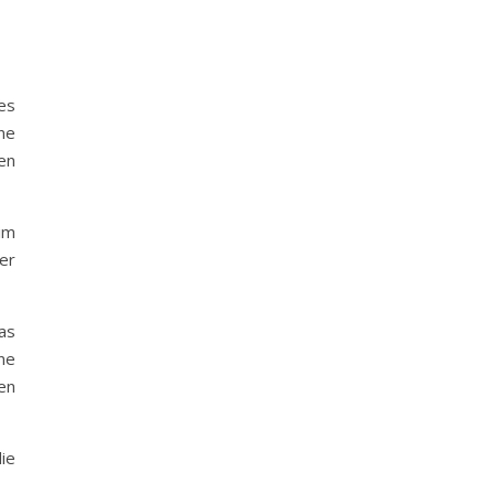
es
ne
en
im
er
as
ne
en
ie