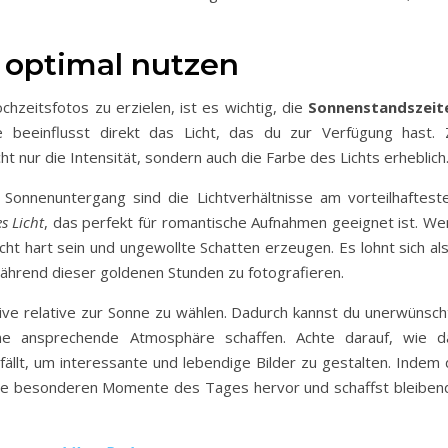
 optimal nutzen
hzeitsfotos zu erzielen, ist es wichtig, die
Sonnenstandszeit
 beeinflusst direkt das Licht, das du zur Verfügung hast. 
t nur die Intensität, sondern auch die Farbe des Lichts erheblich
onnenuntergang sind die Lichtverhältnisse am vorteilhafteste
s Licht
, das perfekt für romantische Aufnahmen geeignet ist. We
ht hart sein und ungewollte Schatten erzeugen. Es lohnt sich als
hrend dieser goldenen Stunden zu fotografieren.
otive relative zur Sonne zu wählen. Dadurch kannst du unerwünsch
ine ansprechende Atmosphäre schaffen. Achte darauf, wie d
fällt, um interessante und lebendige Bilder zu gestalten. Indem 
die besonderen Momente des Tages hervor und schaffst bleiben