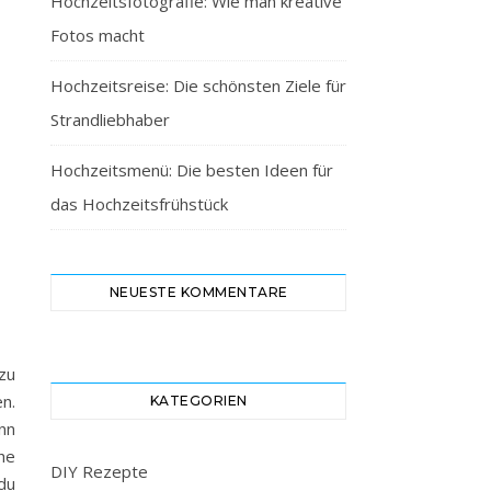
Hochzeitsfotografie: Wie man kreative
Fotos macht
Hochzeitsreise: Die schönsten Ziele für
Strandliebhaber
Hochzeitsmenü: Die besten Ideen für
das Hochzeitsfrühstück
NEUESTE KOMMENTARE
zu
n.
KATEGORIEN
nn
he
DIY Rezepte
du