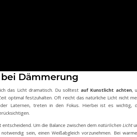
n bei Dämmerung
ch das Licht dramatisch. Du solltest
auf Kunstlicht achten
, 
t optimal festzuhalten. Oft reicht das natürliche Licht nicht me
der Laternen, treten in den Fokus. Hierbei ist es wichtig, d
rücksichtigen.
st entscheidend. Um die Balance zwischen dem
natürlichen Licht
u
s notwendig sein, einen Weißabgleich vorzunehmen. Bei warm